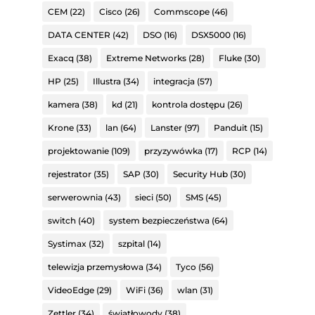
CEM
(22)
Cisco
(26)
Commscope
(46)
DATA CENTER
(42)
DSO
(16)
DSX5000
(16)
Exacq
(38)
Extreme Networks
(28)
Fluke
(30)
HP
(25)
Illustra
(34)
integracja
(57)
kamera
(38)
kd
(21)
kontrola dostępu
(26)
Krone
(33)
lan
(64)
Lanster
(97)
Panduit
(15)
projektowanie
(109)
przyzywówka
(17)
RCP
(14)
rejestrator
(35)
SAP
(30)
Security Hub
(30)
serwerownia
(43)
sieci
(50)
SMS
(45)
switch
(40)
system bezpieczeństwa
(64)
Systimax
(32)
szpital
(14)
telewizja przemysłowa
(34)
Tyco
(56)
VideoEdge
(29)
WiFi
(36)
wlan
(31)
Zettler
(34)
światłowody
(38)