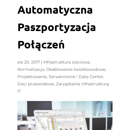
Automatyczna
Paszportyzacja
Połączeń
sie 29, 2017
|
Infrastruktura sieciowa
,
Normalizacja
,
Okablowanie światłowodowe
,
Projektowanie
,
Serwerownie i Data Center
,
Sieci przewodowe
,
Zarządzanie infrastrukturą
IT