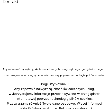
Kontakt
Aby zapewnić najwyższą jakość świadczonych usług, wykorzystujemy informacje
przechowywane w przeglądarce internetowej poprzez technologię plików cookies.
Możesz sprawdzić cel, warunki przechowywania lub dostęp do nich w
Polityce
Drogi Użytkowniku!
prywatności i wykorzystywania plików cookies serwisu
.
Aby zapewnić najwyższą jakość świadczonych usług,
wykorzystujemy informacje przechowywane w przeglądarce
internetowej poprzez technologię plików cookies.
Przetwarzamy również Twoje dane osobowe. Więcej informacji
znajdą Państwo na stronie:
Polityka prywatności i