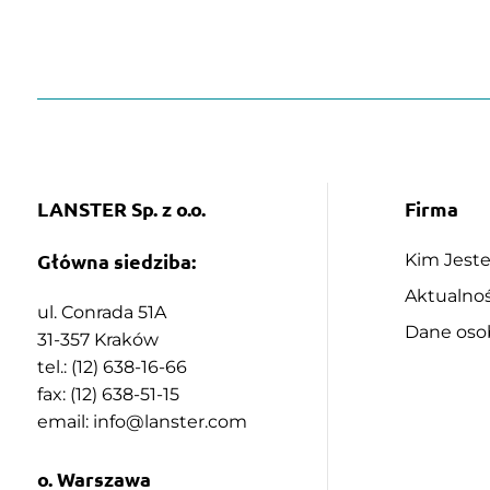
LANSTER Sp. z o.o.
Firma
Główna siedziba:
Kim Jest
Aktualnoś
ul. Conrada 51A
Dane os
31-357 Kraków
tel.: (12) 638-16-66
fax: (12) 638-51-15
email:
info@lanster.com
o. Warszawa