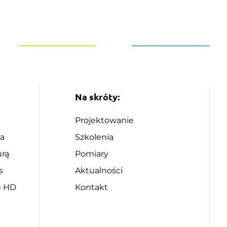
Na skróty:
Projektowanie
ia
Szkolenia
urą
Pomiary
s
Aktualności
e HD
Kontakt