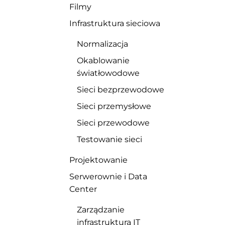
Filmy
Infrastruktura sieciowa
res
Projektowanie
Normalizacja
Dostawa
Okablowanie
Integracja
światłowodowe
Nadzór i audyt
Sieci bezprzewodowe
Autoryzowane szkolenia certyfikacyjne
Sieci przemysłowe
Sieci przewodowe
Testowanie sieci
Projektowanie
Serwerownie i Data
Center
Zarządzanie
infrastrukturą IT