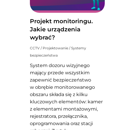
Okablowa
Urządzen
Rozwiązan
Sieci Wi-
Projekt monitoringu.
System
Jakie urządzenia
System
wybrać?
Urządz
Automa
CCTV
/
Projektowanie
/
Systemy
bezpieczeństwa
System dozoru wizyjnego
mający przede wszystkim
zapewnić bezpieczeństwo
w obrębie monitorowanego
obszaru składa się z kilku
kluczowych elementów: kamer
z elementami montażowymi,
rejestratora, przełącznika,
oprogramowania oraz stacji