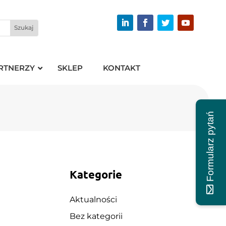
RTNERZY
SKLEP
KONTAKT
Formularz pytań
m w
sieciowych na
ie dostępnego
SISTIMAX,
zeń
najwyższej
Kategorie
Aktualności
Bez kategorii