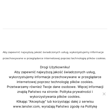
Aby zapewnić najwyższą jakość świadczonych usług, wykorzystujemy informacje
przechowywane w przeglądarce internetowej poprzez technologię plików cookies.
Możesz sprawdzić cel, warunki przechowywania lub dostęp do nich w
Polityce
Drogi Użytkowniku!
prywatności i wykorzystywania plików cookies serwisu
.
Aby zapewnić najwyższą jakość świadczonych usług,
wykorzystujemy informacje przechowywane w przeglądarce
internetowej poprzez technologię plików cookies.
Przetwarzamy również Twoje dane osobowe. Więcej informacji
znajdą Państwo na stronie:
Polityka prywatności i
wykorzystywania plików cookies
.
Klikając "Akceptuję" lub korzystając dalej z serwisu
www.lanster.com, wyrażają Państwo zgodę na
Politykę