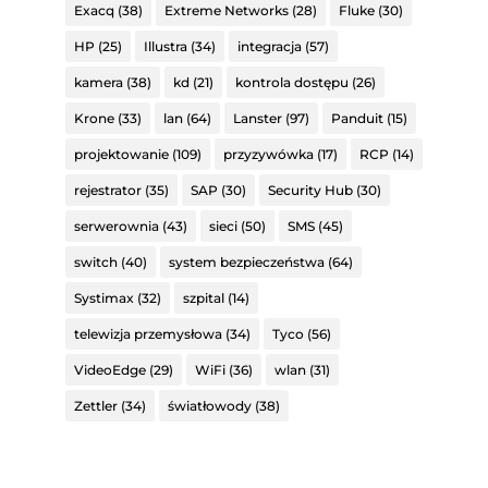
Exacq
(38)
Extreme Networks
(28)
Fluke
(30)
HP
(25)
Illustra
(34)
integracja
(57)
kamera
(38)
kd
(21)
kontrola dostępu
(26)
Krone
(33)
lan
(64)
Lanster
(97)
Panduit
(15)
projektowanie
(109)
przyzywówka
(17)
RCP
(14)
rejestrator
(35)
SAP
(30)
Security Hub
(30)
serwerownia
(43)
sieci
(50)
SMS
(45)
switch
(40)
system bezpieczeństwa
(64)
Systimax
(32)
szpital
(14)
telewizja przemysłowa
(34)
Tyco
(56)
VideoEdge
(29)
WiFi
(36)
wlan
(31)
Zettler
(34)
światłowody
(38)