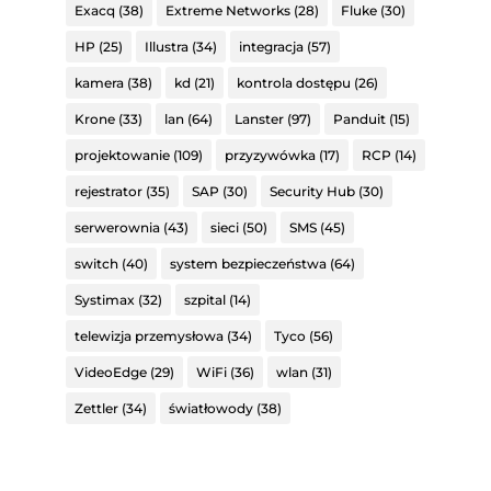
Exacq
(38)
Extreme Networks
(28)
Fluke
(30)
HP
(25)
Illustra
(34)
integracja
(57)
kamera
(38)
kd
(21)
kontrola dostępu
(26)
Krone
(33)
lan
(64)
Lanster
(97)
Panduit
(15)
projektowanie
(109)
przyzywówka
(17)
RCP
(14)
rejestrator
(35)
SAP
(30)
Security Hub
(30)
serwerownia
(43)
sieci
(50)
SMS
(45)
switch
(40)
system bezpieczeństwa
(64)
Systimax
(32)
szpital
(14)
telewizja przemysłowa
(34)
Tyco
(56)
VideoEdge
(29)
WiFi
(36)
wlan
(31)
Zettler
(34)
światłowody
(38)