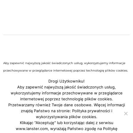
Aby zapewnić najwyższą jakość świadczonych usług, wykorzystujemy informacje
przechowywane w przeglądarce internetowej poprzez technologię plików cookies.
Możesz sprawdzić cel, warunki przechowywania lub dostęp do nich w
Polityce
Drogi Użytkowniku!
prywatności i wykorzystywania plików cookies serwisu
.
Aby zapewnić najwyższą jakość świadczonych usług,
wykorzystujemy informacje przechowywane w przeglądarce
internetowej poprzez technologię plików cookies.
Przetwarzamy również Twoje dane osobowe. Więcej informacji
znajdą Państwo na stronie:
Polityka prywatności i
wykorzystywania plików cookies
.
Klikając "Akceptuję" lub korzystając dalej z serwisu
www.lanster.com, wyrażają Państwo zgodę na
Politykę