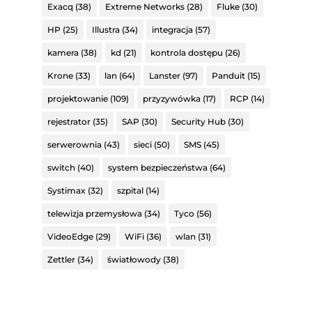
Exacq
(38)
Extreme Networks
(28)
Fluke
(30)
HP
(25)
Illustra
(34)
integracja
(57)
kamera
(38)
kd
(21)
kontrola dostępu
(26)
Krone
(33)
lan
(64)
Lanster
(97)
Panduit
(15)
projektowanie
(109)
przyzywówka
(17)
RCP
(14)
rejestrator
(35)
SAP
(30)
Security Hub
(30)
serwerownia
(43)
sieci
(50)
SMS
(45)
switch
(40)
system bezpieczeństwa
(64)
Systimax
(32)
szpital
(14)
telewizja przemysłowa
(34)
Tyco
(56)
VideoEdge
(29)
WiFi
(36)
wlan
(31)
Zettler
(34)
światłowody
(38)