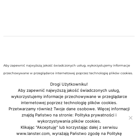
Aby zapewnić najwyższą jakość świadczonych usług, wykorzystujemy informacje
przechowywane w przeglądarce internetowej poprzez technologię plików cookies.
Możesz sprawdzić cel, warunki przechowywania lub dostęp do nich w
Polityce
Drogi Użytkowniku!
prywatności i wykorzystywania plików cookies serwisu
.
Aby zapewnić najwyższą jakość świadczonych usług,
wykorzystujemy informacje przechowywane w przeglądarce
internetowej poprzez technologię plików cookies.
Przetwarzamy również Twoje dane osobowe. Więcej informacji
znajdą Państwo na stronie:
Polityka prywatności i
wykorzystywania plików cookies
.
Klikając "Akceptuję" lub korzystając dalej z serwisu
www.lanster.com, wyrażają Państwo zgodę na
Politykę